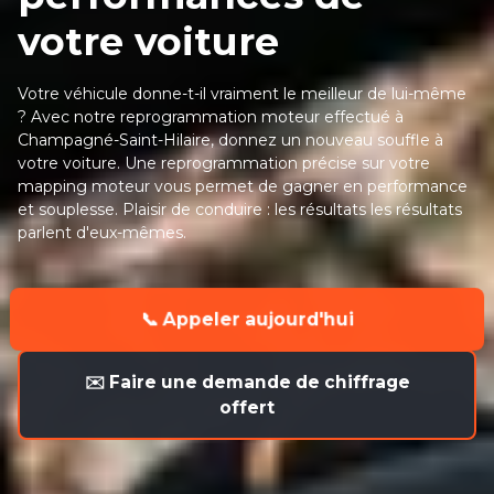
votre voiture
Votre véhicule donne-t-il vraiment le meilleur de lui-même
? Avec notre reprogrammation moteur effectué à
Champagné-Saint-Hilaire, donnez un nouveau souffle à
votre voiture. Une reprogrammation précise sur votre
mapping moteur vous permet de gagner en performance
et souplesse. Plaisir de conduire : les résultats les résultats
parlent d'eux-mêmes.
📞 Appeler aujourd'hui
✉️ Faire une demande de chiffrage
offert