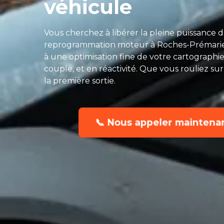
véhicule
Vous cherchez à libérer la pleine puissance 
reprogrammation moteur à Roches-Prémarie-
à une optimisation fine de votre cartographi
couple, et en réactivité. Que vous rouliez sur 
la première sortie.
📞 Nous appeler maintena