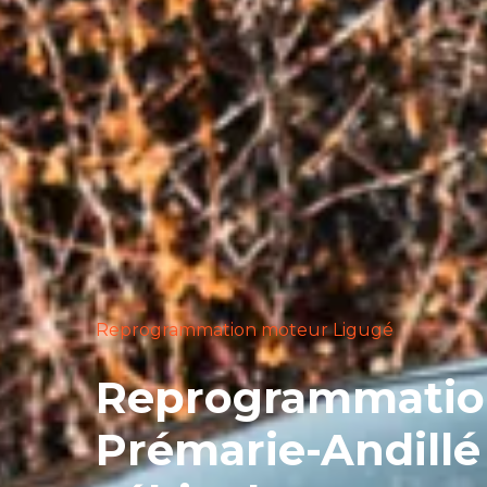
Reprogrammation moteur Ligugé
Reprogrammation
Prémarie-Andillé 