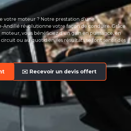
de votre moteur ? Notre prestation d'une
Andillé révolutionne votre façon de conduire. Grâce
e moteur, vous bénéficiez d'un gain en puissance, en
circuit ou au quotidien, les résultats se font sentir dès
nt
✉️ Recevoir un devis offert