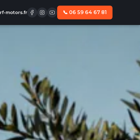
📞 06 59 64 67 81
f-motors.fr