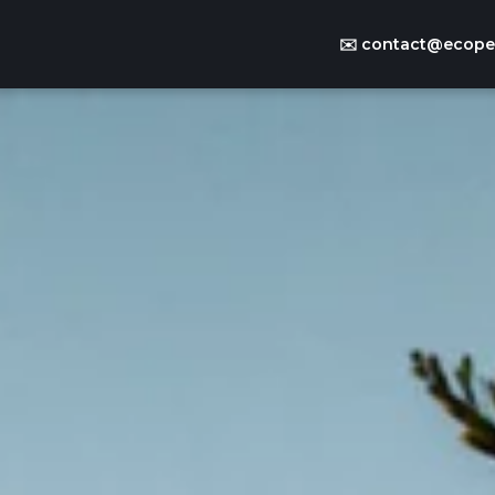
✉️
contact@ecoper