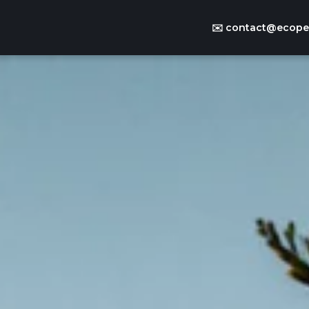
✉️
contact@ecoper