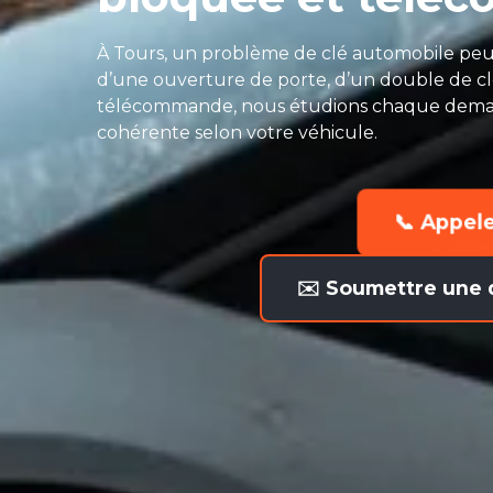
À Tours, un problème de clé automobile peut 
d’une ouverture de porte, d’un double de c
télécommande, nous étudions chaque deman
cohérente selon votre véhicule.
📞 Appel
✉️ Soumettre une