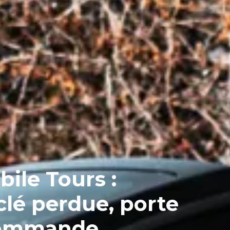
ile Tours :
clé perdue, porte
commande