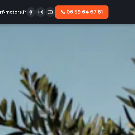
📞 06 59 64 67 81
f-motors.fr