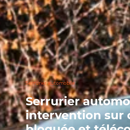
Serrurier automobile
Serrurier automob
intervention sur 
bloquée et télé