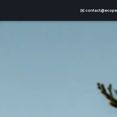
✉️
contact@ecoper