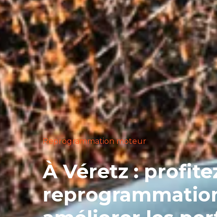
Reprogrammation moteur
À Véretz : profite
reprogrammatio