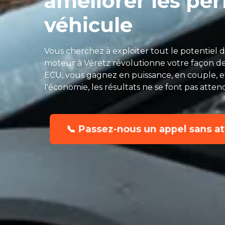
améliorer les pe
véhicule
Vous cherchez à exploiter tout le potentie
moteur à Véretz révolutionne votre façon de
ECU, vous gagnez en puissance, en couple, et 
l'économie, les résultats ne se font pas atten
📞 Passez-nous un appel sans at