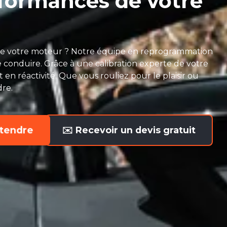
rformances de votre
l de votre moteur ? Notre équipe en reprogrammation
 conduire. Grâce à une calibration experte de votre
en réactivité. Que vous rouliez pour le plaisir ou
dre.
tendre
✉️ Recevoir un devis gratuit