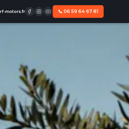
📞 06 59 64 67 81
f-motors.fr