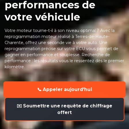
performances de
votre véhicule
Votre moteur tourne-t-il à son niveau optimal ? Avec la
reprogrammation moteur réalisé à Terres-de-Haute-
Charente, offrez une seconde vie à votre auto. Une
reprogrammation précise sur votre ECU vous permet de
gagner en performance et souplesse. Recherche de
performance : les résultats vous le ressentez dès le premier
kilomètre.
📞 Appeler aujourd'hui
✉️ Soumettre une requête de chiffrage
offert