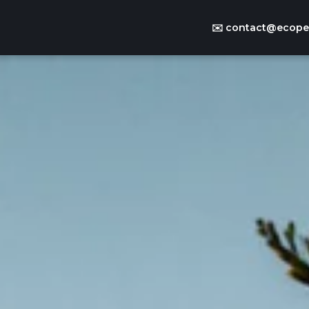
✉️
contact@ecoper