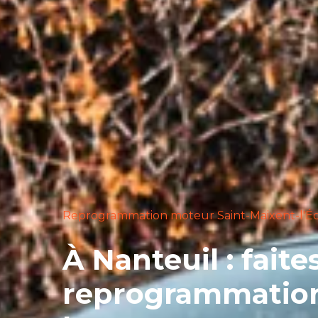
Reprogrammation moteur Saint-Maixent-l'É
À Nanteuil : fait
reprogrammatio