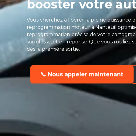
booster votre au
Vous cherchez à libérer la pleine puissance 
reprogrammation moteur à Nanteuil optimise
reprogrammation précise de votre cartogra
souplesse, et en réponse. Que vous rouliez sur
dès la première sortie.
📞 Nous appeler maintenant