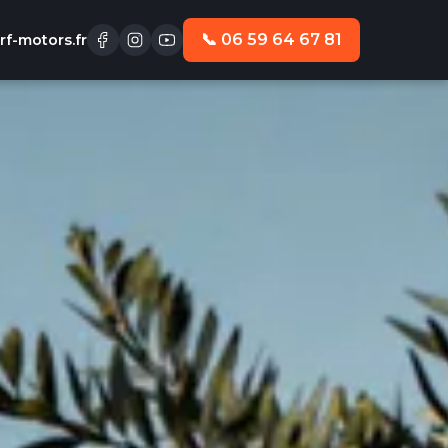
📞 06 59 64 67 81
f-motors.fr