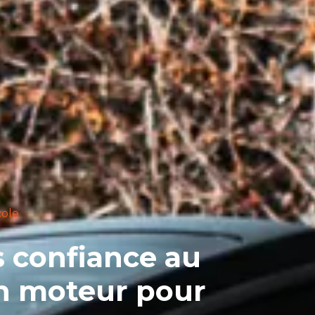
cole
es confiance au
n moteur pour