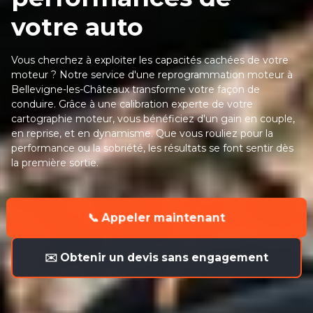
votre auto
Vous cherchez à exploiter les capacités cachées de votre
moteur ? Notre service d'une reprogrammation moteur à
Bellevigne-les-Châteaux transforme votre façon de
conduire. Grâce à une calibration experte de votre
cartographie moteur, vous bénéficiez d'un gain en couple,
en reprise, et en dynamisme. Que vous rouliez pour la
performance ou la sobriété, les résultats se font sentir dès
la première sortie.
📞 Appeler maintenant
✉️ Obtenir un devis sans engagement