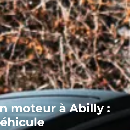
moteur à Abilly :
véhicule