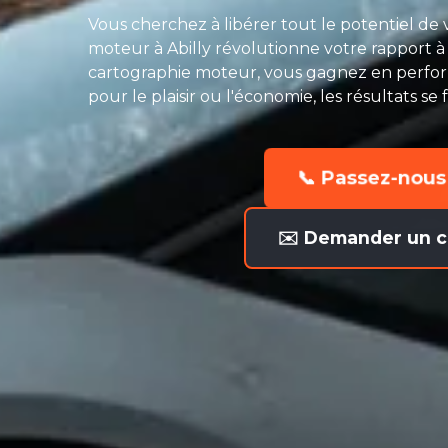
Vous cherchez à libérer tout le potentiel d
moteur à Abilly révolutionne votre rapport à 
cartographie moteur, vous gagnez en perfor
pour le plaisir ou l'économie, les résultats se 
📞 Passez-nous
✉️ Demander un c