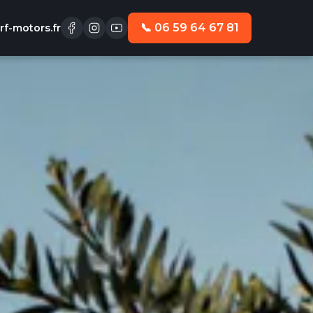
📞 06 59 64 67 81
f-motors.fr