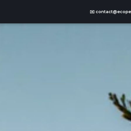
✉️
contact@ecoper